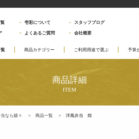
一覧
壱彩について
スタッフブログ
ア
よくあるご質問
会社概要
一覧
商品カテゴリー
ご利用用途で選ぶ
予算
定番弁当
会議・各種お集まり
～999
彩り九重弁当
ご接待
1,000
商品詳細
会席折詰弁当
慶事(お祝い事)
2,000
お子様のお祝い
3,000
法事・法要
5,000
弁当なら嬉々
商品一覧
洋風弁当 煌
行楽・ロケ