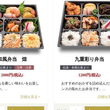
和風弁当 煌
九重彩り弁当
お集まり
法事・法要
会議・各種お集まり
2000円(税込)
1200円(税込)
ある優しい味わいをお楽し
おすすめのおかずを詰め込んだ
...
ンスの取れたお弁当です。...
詳細を見る
詳細を