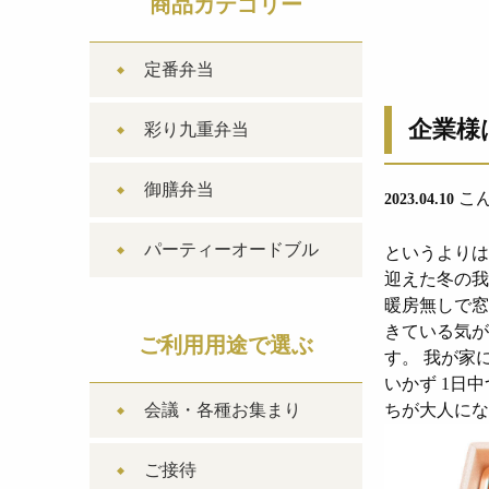
商品カテゴリー
定番弁当
企業様
彩り九重弁当
御膳弁当
こん
2023.04.10
パーティーオードブル
というよりは
迎えた冬の我
暖房無しで窓
きている気が
ご利用用途で選ぶ
す。 我が家
いかず 1日
会議・各種お集まり
ちが大人にな
ご接待