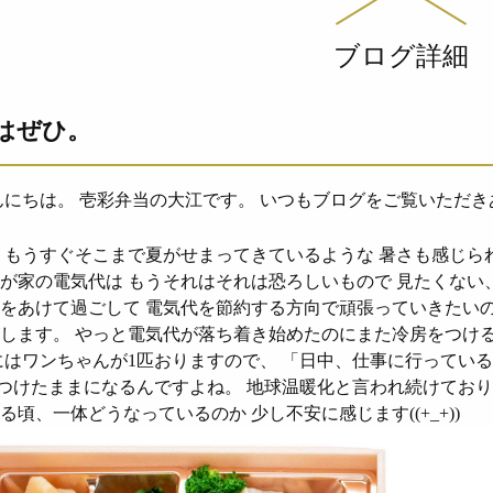
ブログ詳細
はぜひ。
にちは。 壱彩弁当の大江です。 いつもブログをご覧いただき
 もうすぐそこまで夏がせまってきているような 暑さも感じら
が家の電気代は もうそれはそれは恐ろしいもので 見たくない
をあけて過ごして 電気代を節約する方向で頑張っていきたい
します。 やっと電気代が落ち着き始めたのにまた冷房をつけ
にはワンちゃんが1匹おりますので、 「日中、仕事に行ってい
中つけたままになるんですよね。 地球温暖化と言われ続けてお
る頃、一体どうなっているのか 少し不安に感じます((+_+))