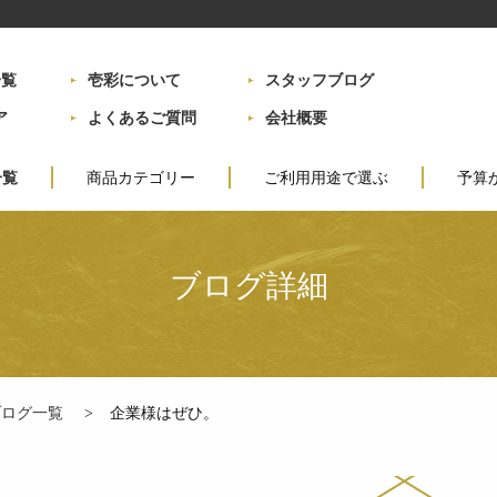
一覧
壱彩について
スタッフブログ
ア
よくあるご質問
会社概要
一覧
商品カテゴリー
ご利用用途で選ぶ
予算
定番弁当
会議・各種お集まり
～999
彩り九重弁当
ご接待
1,000
ブログ詳細
会席折詰弁当
慶事(お祝い事)
2,000
お子様のお祝い
3,000
法事・法要
5,000
ブログ一覧
企業様はぜひ。
行楽・ロケ